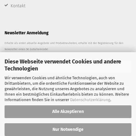
Kontakt
Newsletter Anmeldung
Erhalte als erster aktuelle Angebote und Produktneuheiten, erhalte mit der Registrierung für den
Newsletter einen 5€ Gutscheincode!
Diese Webseite verwendet Cookies und andere
Technologien
Wir verwenden Cookies und ähnliche Technologien, auch von
ANMELDEN
Drittanbietern, um die ordentliche Funktionsweise der Website zu
gewährleisten, die Nutzung unseres Angebotes zu analysieren und
Ihnen ein bestmögliches Einkaufserlebnis bieten zu können. Weitere
Informationen finden Sie in unserer
Datenschutzerklärung
.
Mit dem Absenden des Formulars erkläre ich mich einverstanden, dass Wittenberg Design mich per Newsletter über
aktuelle Angebote, Produktneuheiten und neue Beiträge informieren darf. Diese Einwilligung kann ich jederzeit
Alle Akzeptieren
widerrufen.
Weitere Hinweise zur Nutzung der Empfängerdaten finden Sie in unserer Datenschutzerklärung.
Nur Notwendige