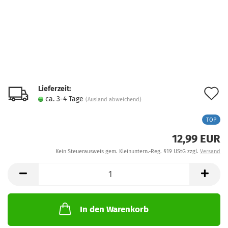
Lieferzeit:
A
ca. 3-4 Tage
(Ausland abweichend)
d
TOP
M
12,99 EUR
Kein Steuerausweis gem. Kleinuntern.-Reg. §19 UStG zzgl.
Versand
In den Warenkorb