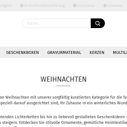
tigkeit
EU Konformitätserklärung
Gutscheine
Gravuren
Sprache auswählen
Lieferland
GESCHENKBOXEN
GRAVURMATERIAL
KERZEN
MULTIL
DEKORATION
ZUBEHÖR
WEIHNACHTEN
Konto 
Passw
on Weihnachten mit unserer sorgfältig kuratierten Kategorie für die fes
 speziell darauf ausgerichtet sind, Ihr Zuhause in ein winterliches Wu
tenden Lichterketten bis hin zu liebevoll gestalteten Geschenkideen
u steigern. Entdecken Sie stilvolle Ornamente, gemütliche Heimtextili