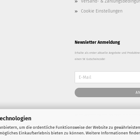
Versand- & Zahlungsbedingu
Cookie Einstellungen
Newsletter Anmeldung
Erhalte als erster aktuelle Angebote und Produktneu
einen 5€ Gutscheincode!
A
Mit dem Absenden des Formulars erkläre ich mich einvers
Technologien
Angebote, Produktneuheiten und neue Beiträge informieren
nbietern, um die ordentliche Funktionsweise der Website zu gewährleisten
Hinweise zur Nutzung der Empfängerdaten finden Sie in u
ögliches Einkaufserlebnis bieten zu können. Weitere Informationen finden