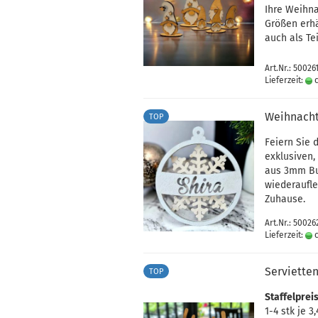
Ihre Weihna
Größen erhä
auch als Te
Art.Nr.: 50026
Lieferzeit:
c
Weihnacht
TOP
Feiern Sie 
exklusiven
aus 3mm Buc
wiederaufle
Zuhause.
Art.Nr.: 50026
Lieferzeit:
c
Serviette
TOP
Staffelpreis
1-4 stk je 3