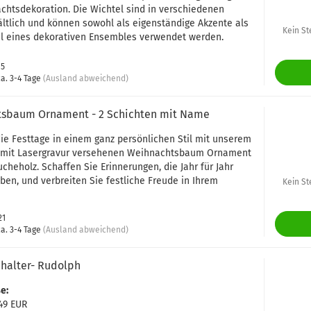
chtsdekoration. Die Wichtel sind in verschiedenen
ltlich und können sowohl als eigenständige Akzente als
Kein St
il eines dekorativen Ensembles verwendet werden.
15
a. 3-4 Tage
(Ausland abweichend)
sbaum Ornament - 2 Schichten mit Name
die Festtage in einem ganz persönlichen Stil mit unserem
, mit Lasergravur versehenen Weihnachtsbaum Ornament
heholz. Schaffen Sie Erinnerungen, die Jahr für Jahr
ben, und verbreiten Sie festliche Freude in Ihrem
Kein St
21
a. 3-4 Tage
(Ausland abweichend)
nhalter- Rudolph
e:
,49 EUR