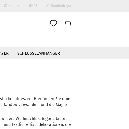
Kontakt
DE
Kundenlogin
AYER
SCHLÜSSELANHÄNGER
erstellen
ort vergessen?
tliche Jahreszeit. Hier finden Sie eine
nderland zu verwandeln und die Magie
 – unsere Weihnachtskategorie bietet
en und festliche Tischdekorationen, die