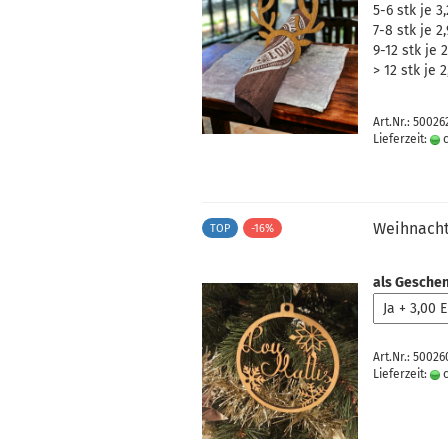
5-6 stk je 3
7-8 stk je 2
9-12 stk je 
> 12 stk je 
Art.Nr.: 50026
Lieferzeit:
c
Weihnach
TOP
-16%
als Geschen
Art.Nr.: 50026
Lieferzeit:
c