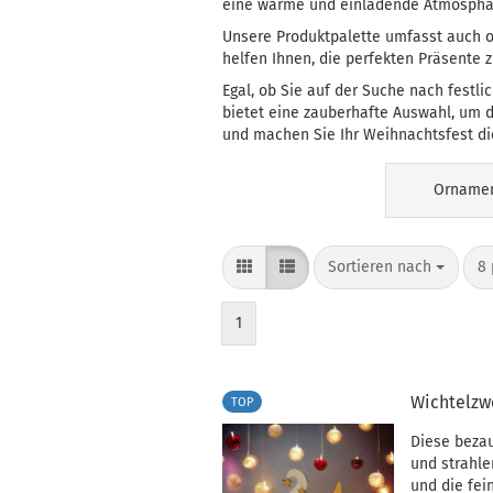
eine warme und einladende Atmosphär
Unsere Produktpalette umfasst auch or
helfen Ihnen, die perfekten Präsente 
Egal, ob Sie auf der Suche nach festl
bietet eine zauberhafte Auswahl, um d
und machen Sie Ihr Weihnachtsfest di
Orname
Sortieren nach
8 
1
Wichtelzw
TOP
Diese bezau
und strahle
und die fei