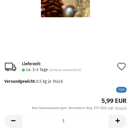
Lieferzeit:
A
ca. 3-4 Tage
(Ausland abweichend)
d
Versandgewicht:
0.5
kg je Stück
M
TOP
5,99 EUR
Kein Steuerausweis gem. Kleinuntern.-Reg. §19 UStG zzgl.
Versand