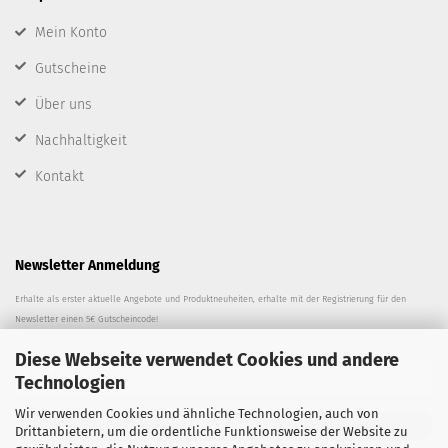
Mein Konto
Gutscheine
Über uns
Nachhaltigkeit
Kontakt
Newsletter Anmeldung
Erhalte als erster aktuelle Angebote und Produktneuheiten, erhalte mit der Registrierung für den
Newsletter einen 5€ Gutscheincode!
Diese Webseite verwendet Cookies und andere
Technologien
Wir verwenden Cookies und ähnliche Technologien, auch von
ANMELDEN
Drittanbietern, um die ordentliche Funktionsweise der Website zu