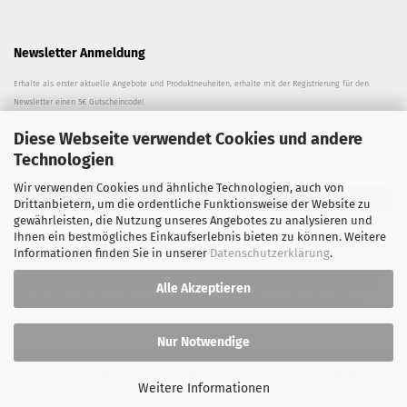
Newsletter Anmeldung
Erhalte als erster aktuelle Angebote und Produktneuheiten, erhalte mit der Registrierung für den
Newsletter einen 5€ Gutscheincode!
Diese Webseite verwendet Cookies und andere
Technologien
Wir verwenden Cookies und ähnliche Technologien, auch von
ANMELDEN
Drittanbietern, um die ordentliche Funktionsweise der Website zu
gewährleisten, die Nutzung unseres Angebotes zu analysieren und
Ihnen ein bestmögliches Einkaufserlebnis bieten zu können. Weitere
Informationen finden Sie in unserer
Datenschutzerklärung
.
Mit dem Absenden des Formulars erkläre ich mich einverstanden, dass Wittenberg Design mich per Newsletter über
aktuelle Angebote, Produktneuheiten und neue Beiträge informieren darf. Diese Einwilligung kann ich jederzeit
Alle Akzeptieren
widerrufen.
Weitere Hinweise zur Nutzung der Empfängerdaten finden Sie in unserer Datenschutzerklärung.
Nur Notwendige
Copyright ©
Wittenberg Design
2023 | Alle rechte vorbehalten.
Weitere Informationen