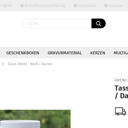
tigkeit
EU Konformitätserklärung
Gutscheine
Gravuren
Sprache auswählen
Lieferland
GESCHENKBOXEN
GRAVURMATERIAL
KERZEN
MULTIL
»
DEKORATION
ZUBEHÖR
Tasse 300ml - Weiß / Dackel
(Art.Nr.
Tas
Konto 
/ D
Passw