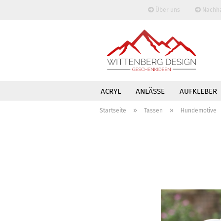
Über uns
Nachhal
ACRYL
ANLÄSSE
AUFKLEBER
»
»
TASSEN
TRINKGEFÄSSE
WAND
Startseite
Tassen
Hundemotive