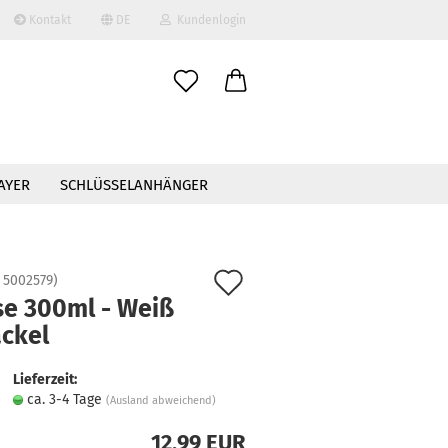
Kontakt
DE
Kundenlogin
AYER
SCHLÜSSELANHÄNGER
Auf
:
5002579
)
se 300ml - Weiß
erstellen
den
ackel
ort vergessen?
Merkzettel
Lieferzeit:
ca. 3-4 Tage
(Ausland abweichend)
12,99 EUR