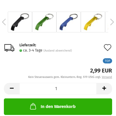
Lieferzeit:
A
ca. 3-4 Tage
(Ausland abweichend)
d
TOP
M
2,99 EUR
Kein Steuerausweis gem. Kleinuntern.-Reg. §19 UStG zzgl.
Versand
In den Warenkorb